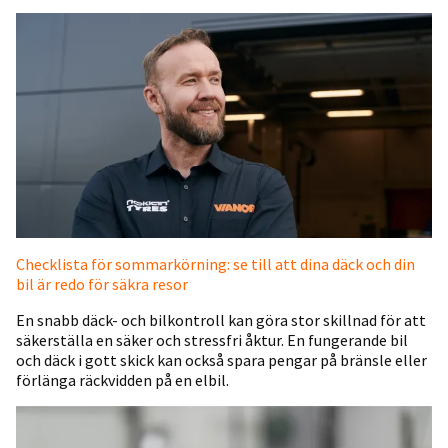
Checklista för sommarkörning: se till att dina däck och din
bil är redo för säkra resor
En snabb däck- och bilkontroll kan göra stor skillnad för att
säkerställa en säker och stressfri åktur. En fungerande bil
och däck i gott skick kan också spara pengar på bränsle eller
förlänga räckvidden på en elbil.