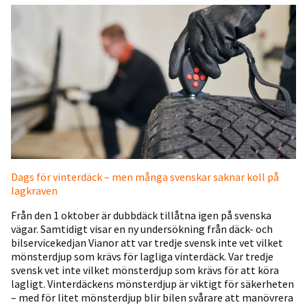
Dags för vinterdäck – men många svenskar saknar koll på
lagkraven
Från den 1 oktober är dubbdäck tillåtna igen på svenska
vägar. Samtidigt visar en ny undersökning från däck- och
bilservicekedjan Vianor att var tredje svensk inte vet vilket
mönsterdjup som krävs för lagliga vinterdäck. Var tredje
svensk vet inte vilket mönsterdjup som krävs för att köra
lagligt. Vinterdäckens mönsterdjup är viktigt för säkerheten
– med för litet mönsterdjup blir bilen svårare att manövrera