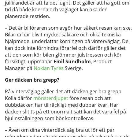
julfirandet är att ta det lugnt. Det gäller att ha gott om
tid då både köerna och väglaget kan öka den
planerade restiden.
– Det är bilföraren som avgör hur säkert resan kan ske.
Bilarna har blivit mycket säkrare och olika tekniska
hjälpmedel underlättar körningen på vinterväglag. De
kan dock inte förhindra förarfel och därför gäller det
att den som kör bilen glömmer julstressen och kör
försiktigt, uppmanar
Emil Sundholm
, Product
Manager på
Nokian Tyres
Sverige.
Ger däcken bra grepp?
På vinterväglag gäller det att däcken ger bra grepp.
Kolla därför
mönsterdjupet
före resan och att
dubbdäcken har tillräckligt med dubbar kvar. Har
däcken slitits på ett onormalt sätt kan det vara fel på
hjulinställningen som bör kontrolleras.
– Även om dina vinterdäck såg bra ut för ett par
månader sedan när de monterades på bilen så kan de