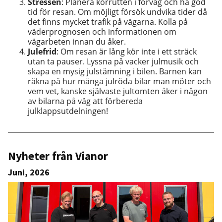
Stressen
: Planera körrutten i förväg och ha god
tid för resan. Om möjligt försök undvika tider då
det finns mycket trafik på vägarna. Kolla på
väderprognosen och informationen om
vägarbeten innan du åker.
Julefrid
: Om resan är lång kör inte i ett sträck
utan ta pauser. Lyssna på vacker julmusik och
skapa en mysig julstämning i bilen. Barnen kan
räkna på hur många julröda bilar man möter och
vem vet, kanske självaste jultomten åker i någon
av bilarna på väg att förbereda
julklappsutdelningen!
Nyheter från Vianor
Juni, 2026