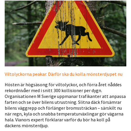
Viltolyckorna peakar: Därför ska du kolla mönsterdjupet nu
Hösten är högsäsong för viltolyckor, och förra året nåddes
rekordnivåer med i snitt 300 kollisioner per dygn.
Organisationen M Sverige uppmanar trafikanter att anpassa
farten och se över bilens utrustning. Slitna däck försämrar
bilens väggrepp och förlänger bromssträckan – särskilt nu
när regn, kyla och snabba temperaturväxlingar gör vägarna
hala. Vianors expert förklarar varför du bör ha koll på
däckens mönsterdjup.