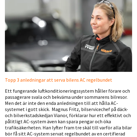
Topp 3 anledningar att serva bilens AC regelbundet
Ett fungerande luftkonditioneringssystem håller förare och
passagerare svala och bekväma under sommarens bilresor.
Men det är inte den enda anledningen till att hålla AC-
systemet i gott skick. Magnus Fritz, bilservicechef på däck-
och bilverkstadskedjan Vianor, förklarar hur ett effektivt och
pålitligt AC-system även kan spara pengar och öka
trafiksäkerheten. Han lyfter fram tre skäl till varför alla bilar
bör få sitt AC-system servat regelbundet av en certifierad