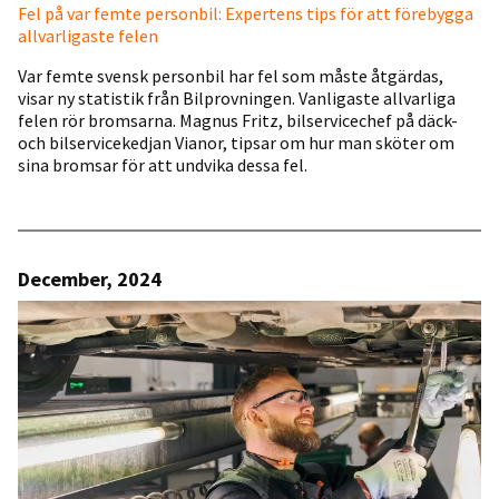
Fel på var femte personbil: Expertens tips för att förebygga
allvarligaste felen
Var femte svensk personbil har fel som måste åtgärdas,
visar ny statistik från Bilprovningen. Vanligaste allvarliga
felen rör bromsarna. Magnus Fritz, bilservicechef på däck-
och bilservicekedjan Vianor, tipsar om hur man sköter om
sina bromsar för att undvika dessa fel.
December, 2024