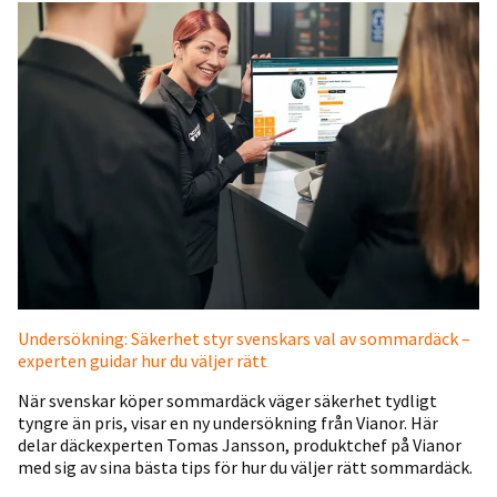
Undersökning: Säkerhet styr svenskars val av sommardäck –
experten guidar hur du väljer rätt
När svenskar köper sommardäck väger säkerhet tydligt
tyngre än pris, visar en ny undersökning från Vianor. Här
delar däckexperten Tomas Jansson, produktchef på Vianor
med sig av sina bästa tips för hur du väljer rätt sommardäck.