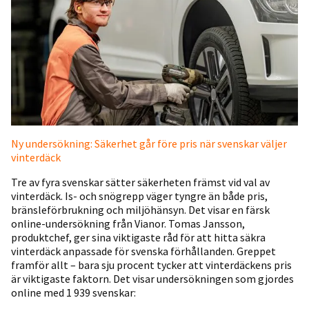
Ny undersökning: Säkerhet går före pris när svenskar väljer
vinterdäck
Tre av fyra svenskar sätter säkerheten främst vid val av
vinterdäck. Is- och snögrepp väger tyngre än både pris,
bränsleförbrukning och miljöhänsyn. Det visar en färsk
online-undersökning från Vianor. Tomas Jansson,
produktchef, ger sina viktigaste råd för att hitta säkra
vinterdäck anpassade för svenska förhållanden. Greppet
framför allt – bara sju procent tycker att vinterdäckens pris
är viktigaste faktorn. Det visar undersökningen som gjordes
online med 1 939 svenskar: