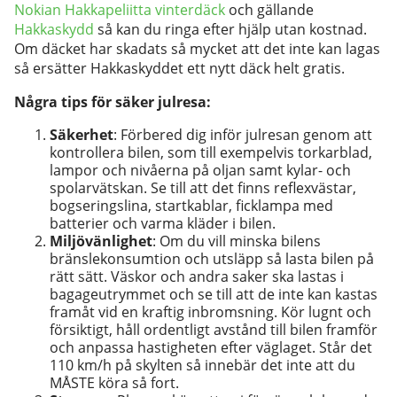
Nokian Hakkapeliitta vinterdäck
och gällande
Hakkaskydd
så kan du ringa efter hjälp utan kostnad.
Om däcket har skadats så mycket att det inte kan lagas
så ersätter Hakkaskyddet ett nytt däck helt gratis.
Några tips för säker julresa:
Säkerhet
: Förbered dig inför julresan genom att
kontrollera bilen, som till exempelvis torkarblad,
lampor och nivåerna på oljan samt kylar- och
spolarvätskan. Se till att det finns reflexvästar,
bogseringslina, startkablar, ficklampa med
batterier och varma kläder i bilen.
Miljövänlighet
: Om du vill minska bilens
bränslekonsumtion och utsläpp så lasta bilen på
rätt sätt. Väskor och andra saker ska lastas i
bagageutrymmet och se till att de inte kan kastas
framåt vid en kraftig inbromsning. Kör lugnt och
försiktigt, håll ordentligt avstånd till bilen framför
och anpassa hastigheten efter väglaget. Står det
110 km/h på skylten så innebär det inte att du
MÅSTE köra så fort.