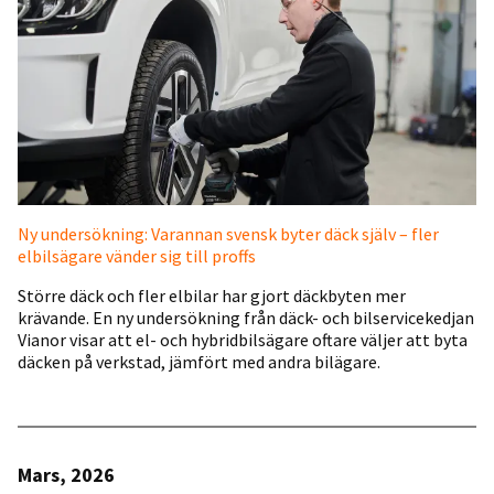
Ny undersökning: Varannan svensk byter däck själv – fler
elbilsägare vänder sig till proffs
Större däck och fler elbilar har gjort däckbyten mer
krävande. En ny undersökning från däck- och bilservicekedjan
Vianor visar att el- och hybridbilsägare oftare väljer att byta
däcken på verkstad, jämfört med andra bilägare.
Mars, 2026