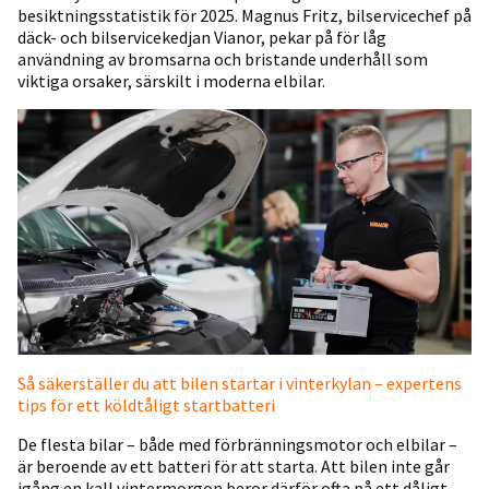
besiktningsstatistik för 2025. Magnus Fritz, bilservicechef på
däck- och bilservicekedjan Vianor, pekar på för låg
användning av bromsarna och bristande underhåll som
viktiga orsaker, särskilt i moderna elbilar.
Så säkerställer du att bilen startar i vinterkylan – expertens
tips för ett köldtåligt startbatteri
De flesta bilar – både med förbränningsmotor och elbilar –
är beroende av ett batteri för att starta. Att bilen inte går
igång en kall vintermorgon beror därför ofta på ett dåligt