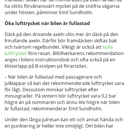
ha slitits förvånansvärt mycket på de snöfria vägarna
under hösten, påminner Emil Sundholm.
Öka lufttrycket när bilen är fullastad
Däck på den drivande axeln slits mer än däck på den
frirullande axeln. Därför bör framdäcken skiftas bak
och tvärtom regelbundet. Viktigt är också att
kolla
lufttrycket
före resan. Biltillverkarens rekommendation
anges i bilens instruktionsbok och ofta också på en
klisterlapp på B-stolpen på förarsidan.
– När bilen är fullastad med passagerare och
julklappar så kan det rekommenderade lufttrycket vara
för lågt. Dessutom minskar lufttrycket efter
minusgrader. På vintern bör lufttrycket vara 0,2 bar
högre än på sommaren och ännu lite högre när bilen
är fullastad, rekommenderar Emil Sundholm.
Under den långa julresan kan ett och annat hända och
en punktering är heller inte omöjligt. Om bilen har