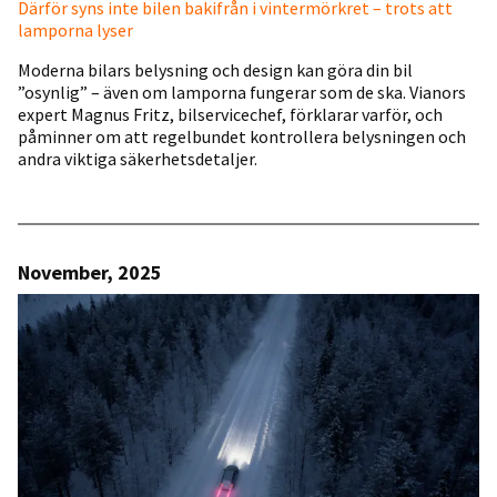
Därför syns inte bilen bakifrån i vintermörkret – trots att
lamporna lyser
Moderna bilars belysning och design kan göra din bil
”osynlig” – även om lamporna fungerar som de ska. Vianors
expert Magnus Fritz, bilservicechef, förklarar varför, och
påminner om att regelbundet kontrollera belysningen och
andra viktiga säkerhetsdetaljer.
November, 2025