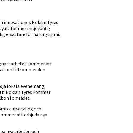
h innovationer. Nokian Tyres
ayule för mer miljövänlig
jlig ersättare för naturgummi.
yggnadsarbetet kommer att
Dessutom tillkommer den
ödja lokala evenemang,
ätt. Nokian Tyres kommer
elbon i området.
omisk utveckling och
 kommer att erbjuda nya
kapa nya arbeten och