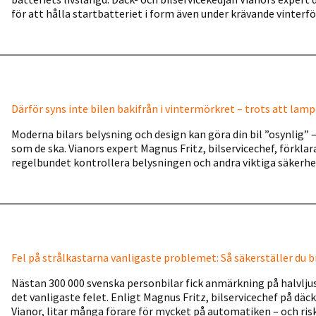
för att hålla startbatteriet i form även under krävande vinterf
Därför syns inte bilen bakifrån i vintermörkret – trots att lamp
Moderna bilars belysning och design kan göra din bil ”osynlig
som de ska. Vianors expert Magnus Fritz, bilservicechef, förkla
regelbundet kontrollera belysningen och andra viktiga säkerhe
Fel på strålkastarna vanligaste problemet: Så säkerställer du b
Nästan 300 000 svenska personbilar fick anmärkning på halvljus
det vanligaste felet. Enligt Magnus Fritz, bilservicechef på däc
Vianor, litar många förare för mycket på automatiken – och risk