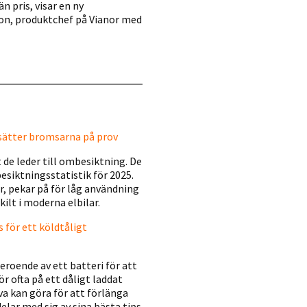
 pris, visar en ny
on, produktchef på Vianor med
 sätter bromsarna på prov
t de leder till ombesiktning. De
esiktningsstatistik för 2025.
or, pekar på för låg användning
ilt i moderna elbilar.
s för ett köldtåligt
eroende av ett batteri för att
r ofta på ett dåligt laddat
lva kan göra för att förlänga
elar med sig av sina bästa tips