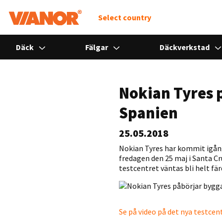
Select country
Däck
Fälgar
Däckverkstad
Nokian Tyres p
Spanien
25.05.2018
Nokian Tyres har kommit igång
fredagen den 25 maj i Santa Cr
testcentret väntas bli helt fär
Se på video på det nya testcen