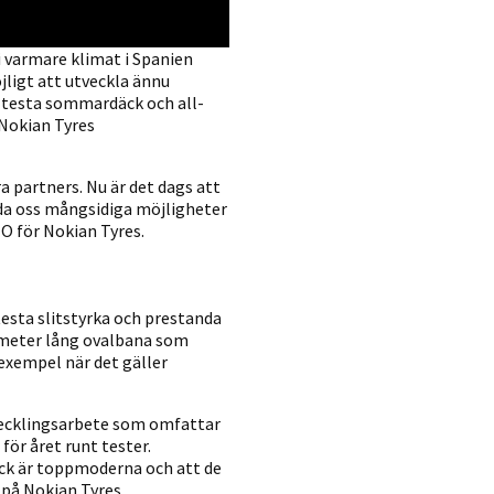
i varmare klimat i Spanien
jligt att utveckla ännu
 testa sommardäck och all-
 Nokian Tyres
 partners. Nu är det dags att
da oss mångsidiga möjligheter
EO för Nokian Tyres.
esta slitstyrka och prestanda
ometer lång ovalbana som
 exempel när det gäller
vecklingsarbete som omfattar
ör året runt tester.
ck är toppmoderna och att de
 på Nokian Tyres.