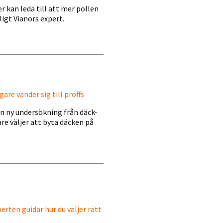
r kan leda till att mer pollen
ligt Vianors expert.
are vänder sig till proffs
En ny undersökning från däck-
are väljer att byta däcken på
rten guidar hur du väljer rätt