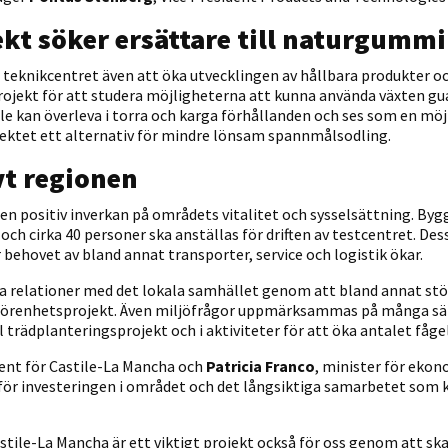
kt söker ersättare till naturgummi
teknikcentret även att öka utvecklingen av hållbara produkter oc
rojekt för att studera möjligheterna att kunna använda växten gu
le kan överleva i torra och karga förhållanden och ses som en mö
ojektet ett alternativ för mindre lönsam spannmålsodling.
vt regionen
n positiv inverkan på områdets vitalitet och sysselsättning. B
 och cirka 40 personer ska anställas för driften av testcentret. 
 behovet av bland annat transporter, service och logistik ökar.
na relationer med det lokala samhället genom att bland annat st
lgörenhetsprojekt. Även miljöfrågor uppmärksammas på många s
al trädplanteringsprojekt och i aktiviteter för att öka antalet fåg
dent för Castile-La Mancha och
Patricia Franco
, minister för ekon
för investeringen i området och det långsiktiga samarbetet som
astile-La Mancha är ett viktigt projekt också för oss genom att s