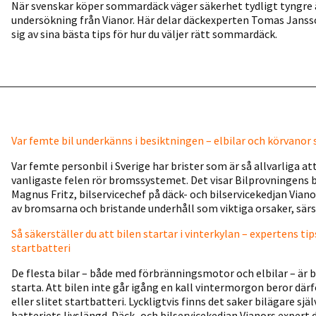
När svenskar köper sommardäck väger säkerhet tydligt tyngre än
undersökning från Vianor. Här delar däckexperten Tomas Janss
sig av sina bästa tips för hur du väljer rätt sommardäck.
Var femte bil underkänns i besiktningen – elbilar och körvanor
Var femte personbil i Sverige har brister som är så allvarliga at
vanligaste felen rör bromssystemet. Det visar Bilprovningens b
Magnus Fritz, bilservicechef på däck- och bilservicekedjan Vian
av bromsarna och bristande underhåll som viktiga orsaker, särsk
Så säkerställer du att bilen startar i vinterkylan – expertens tip
startbatteri
De flesta bilar – både med förbränningsmotor och elbilar – är b
starta. Att bilen inte går igång en kall vintermorgon beror därfö
eller slitet startbatteri. Lyckligtvis finns det saker bilägare sjä
batteriets livslängd. Däck- och bilservicekedjan Vianors expert d