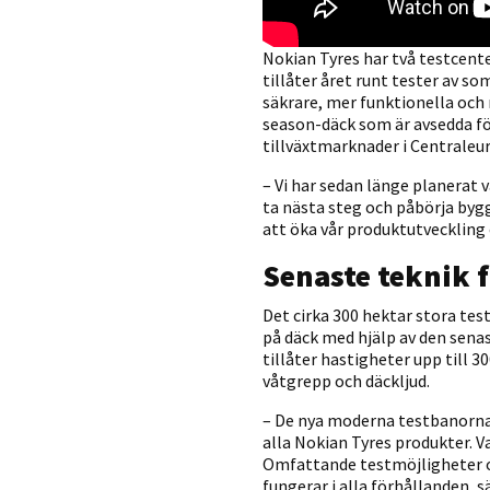
Nokian Tyres har två testcente
tillåter året runt tester av s
säkrare, mer funktionella och
season-däck som är avsedda för
tillväxtmarknader i Centrale
– Vi har sedan länge planerat 
ta nästa steg och påbörja byg
att öka vår produktutveckling
Senaste teknik f
Det cirka 300 hektar stora te
på däck med hjälp av den sena
tillåter hastigheter upp till 
våtgrepp och däckljud.
– De nya moderna testbanorna
alla Nokian Tyres produkter. V
Omfattande testmöjligheter o
fungerar i alla förhållanden, 