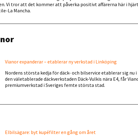
en. Vi tror att det kommer att påverka positivt affärerna här i hjä
tile-La Mancha.
anor
Vianor expanderar – etablerar ny verkstad i Linköping
Nordens största kedja för däck- och bilservice etablerar sig nu 
den väletablerade däckverkstaden Däck-Vulkis nära E4, får Vian
premiumverkstad i Sveriges femte största stad.
Elbilsägare: byt kupéfilter en gång om året