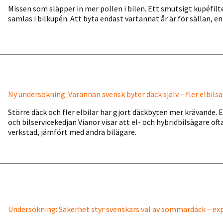
Missen som släpper in mer pollen i bilen. Ett smutsigt kupéfilte
samlas i bilkupén. Att byta endast vartannat år är för sällan, en
Ny undersökning: Varannan svensk byter däck själv – fler elbilsäg
Större däck och fler elbilar har gjort däckbyten mer krävande. 
och bilservicekedjan Vianor visar att el- och hybridbilsägare oft
verkstad, jämfört med andra bilägare.
Undersökning: Säkerhet styr svenskars val av sommardäck – expe