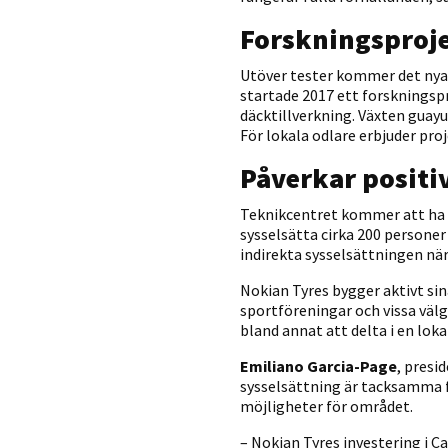
Forskningsproje
Utöver tester kommer det nya 
startade 2017 ett forskningsp
däcktillverkning. Växten guayu
För lokala odlare erbjuder pr
Påverkar positi
Teknikcentret kommer att ha e
sysselsätta cirka 200 personer
indirekta sysselsättningen när
Nokian Tyres bygger aktivt si
sportföreningar och vissa vä
bland annat att delta i en lok
Emiliano Garcia-Page
, presi
sysselsättning är tacksamma 
möjligheter för området.
– Nokian Tyres investering i C