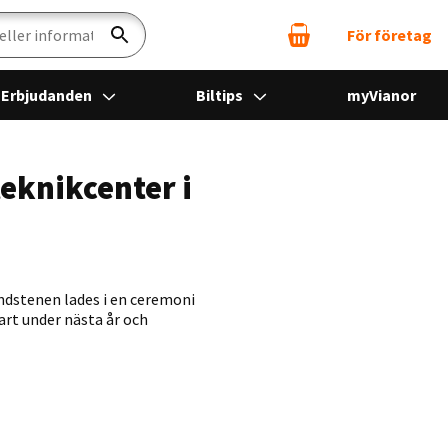
För företag
Sök
Erbjudanden
Biltips
myVianor
teknikcenter i
ndstenen lades i en ceremoni
art under nästa år och