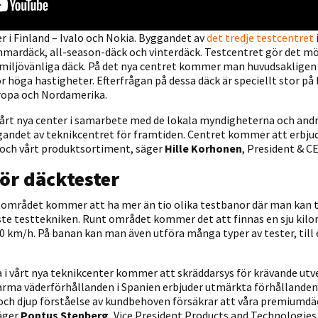
r i Finland – Ivalo och Nokia. Byggandet av
det tredje testcentret
ommardäck, all-season-däck och vinterdäck. Testcentret gör det mö
 miljövänliga däck. På det nya centret kommer man huvudsakligen
 höga hastigheter. Efterfrågan på dessa däck är speciellt stor på
uropa och Nordamerika.
vårt nya center i samarbete med de lokala myndigheterna och andra
gandet av teknikcentret för framtiden. Centret kommer att erbju
 och vårt produktsortiment, säger
Hille Korhonen
, President & C
ör däcktester
stområdet kommer att ha mer än tio olika testbanor där man kan t
ste testtekniken. Runt området kommer det att finnas en sju kil
300 km/h. På banan kan man även utföra många typer av tester, till
 i vårt nya teknikcenter kommer att skräddarsys för krävande ut
arma väderförhållanden i Spanien erbjuder utmärkta förhållanden f
ch djup förståelse av kundbehoven försäkrar att våra premiumdä
säger
Pontus Stenberg
, Vice President Products and Technologies