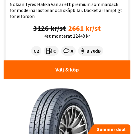
Nokian Tyres Hakka Van är ett premium sommardäck
för moderna lastbilar och skåpbilar. Däcket är lämpligt
för elfordon.
3126 kr/st
2661 kr/st
4st monterat 12448 kr
Tyre class:
Rullmotstånd:
Våtgrepp:
Ljudnivå dB:
C2
C
A
B 70dB
Välj & köp
Summer deal