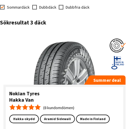
Sommardäck
Dubbdäck
Dubbfria däck
Sökresultat 3 däck
Summer deal
Nokian Tyres
Hakka Van
(8 kundomdömen)
Medelbetyg 5.0
Hakka-skydd
Aramid Sidewall
Made in Finland