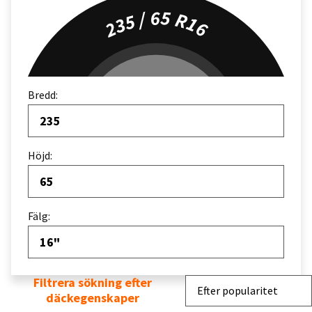
235 / 65 R16
Bredd:
235
Höjd:
65
Fälg:
16"
Filtrera sökning efter
Sortera efter
Efter popularitet
däckegenskaper