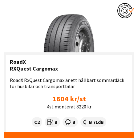
RoadX
RXQuest Cargomax
RoadX RxQuest Cargomax är ett hållbart sommardäck
för husbilar och transportbilar
1604 kr/st
4st monterat 8220 kr
Tyre class:
Rullmotstånd:
Våtgrepp:
Ljudnivå dB:
C2
B
B
B 71dB