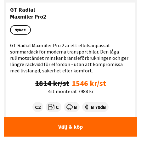
GT Radial
Maxmiler Pro2
Nyhet!
GT Radial Maxmiler Pro 2 är ett elbilsanpassat
sommardäck för moderna transportbilar. Den låga
rullmotståndet minskar bränsleförbrukningen och ger
längre räckvidd för elfordon - utan att kompromissa
med livslängd, säkerhet eller komfort.
1814 kr/st
1546 kr/st
4st monterat 7988 kr
Tyre class:
Rullmotstånd:
Våtgrepp:
Ljudnivå dB:
C2
C
B
B 70dB
Välj & köp