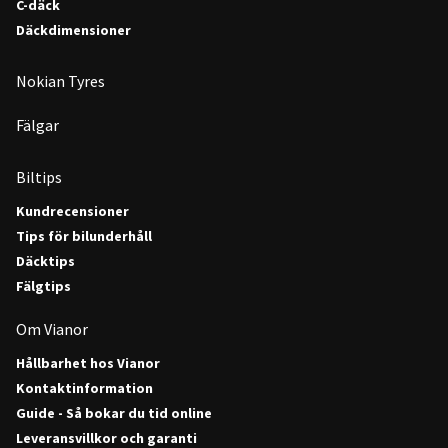
C-däck
Däckdimensioner
Nokian Tyres
Fälgar
Biltips
Kundrecensioner
Tips för bilunderhåll
Däcktips
Fälgtips
Om Vianor
Hållbarhet hos Vianor
Kontaktinformation
Guide - Så bokar du tid online
Leveransvillkor och garanti